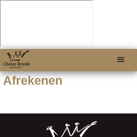
Afrekenen
[woocommerce_checkout]